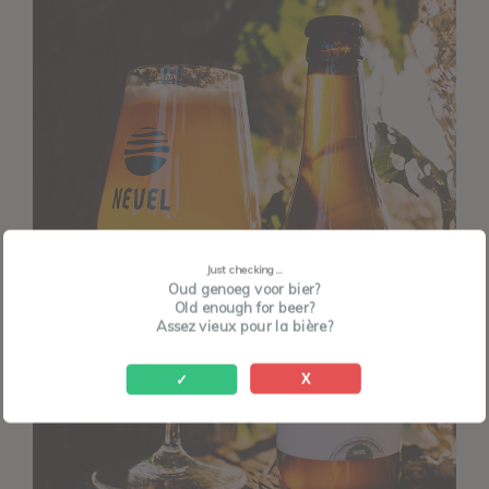
Just checking...
Oud genoeg voor bier?
Old enough for beer?
Assez vieux pour la bière?
X
✓